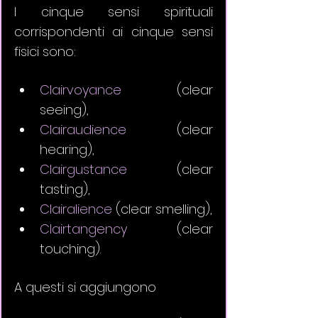
I cinque sensi spirituali 
corrispondenti ai cinque sensi 
fisici sono: 
Clairvoyance
 (clear 
seeing), 
Clairaudience
 (clear 
hearing), 
Clairgustance
 (clear 
tasting), 
Clairalience
 (clear smelling),
Clairtangency
 (clear 
touching). 
A questi si aggiungono 