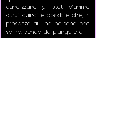
canalizzano gli stati d’animo 
altrui, quindi è possibile che, in 
presenza di una persona che 
soffre, venga da piangere o, in 
presenza di una persona 
depressa, salga l’angoscia. 
Addirittura, se una persona ha 
un dolore fisico, è possibile 
percepirlo su di sé.
Nella maggior parte dei casi, i 
sensi spirituali non si 
manifestano singolarmente, 
ma in combinazione tra loro. 
Solitamente i più comuni e più 
usati sono la chiaroveggenza, 