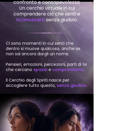
confronto e consapevolezza.
Un cerchio virtuale in cui
comprendere ciò che senti e
riconoscerti
senza giudizio.
Ci sono momenti in cui senti che
dentro si muove qualcosa, anche se
non sai ancora dargli un nome.
Pensieri, emozioni, percezioni, parti di te
che cercano
spazio
e
comprensione
.
Il Cerchio degli Spiriti nasce per
accogliere tutto questo,
senza giudizio
.