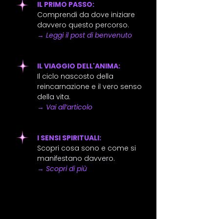
IL PRIMO PASSO:
Comprendi da dove iniziare
davvero questo percorso.
→
Leggi il post di benvenuto
IL VIAGGIO DELL'ANIMA:
Il ciclo nascosto della
reincarnazione e il vero senso
della vita.
→
Vai all’articolo
I SENSI SPIRITUALI:
Scopri cosa sono e come si
manifestano davvero.
→
Scopri di più