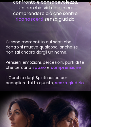
confronto e consapevolezza.
Un cerchio virtuale in cui
comprendere ciò che senti e
riconoscerti
senza giudizio.
Ci sono momenti in cui senti che
dentro si muove qualcosa, anche se
non sai ancora dargli un nome.
Pensieri, emozioni, percezioni, parti di te
che cercano
spazio
e
comprensione
.
Il Cerchio degli Spiriti nasce per
accogliere tutto questo,
senza giudizio
.