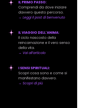
IL PRIMO PASSO:
Comprendi da dove iniziare
davvero questo percorso.
→
Leggi il post di benvenuto
IL VIAGGIO DELL'ANIMA:
Il ciclo nascosto della
reincarnazione e il vero senso
della vita.
→
Vai all’articolo
I SENSI SPIRITUALI:
Scopri cosa sono e come si
manifestano davvero.
→
Scopri di più