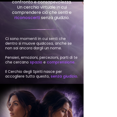
confronto e consapevolezza.
Un cerchio virtuale in cui
comprendere ciò che senti e
riconoscerti
senza giudizio.
Ci sono momenti in cui senti che
dentro si muove qualcosa, anche se
non sai ancora dargli un nome.
Pensieri, emozioni, percezioni, parti di te
che cercano
spazio
e
comprensione
.
Il Cerchio degli Spiriti nasce per
accogliere tutto questo,
senza giudizio
.