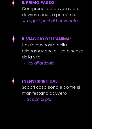
IL PRIMO PASSO:
Comprendi da dove iniziare
davvero questo percorso.
→
Leggi il post di benvenuto
IL VIAGGIO DELL'ANIMA:
Il ciclo nascosto della
reincarnazione e il vero senso
della vita.
→
Vai all’articolo
I SENSI SPIRITUALI:
Scopri cosa sono e come si
manifestano davvero.
→
Scopri di più