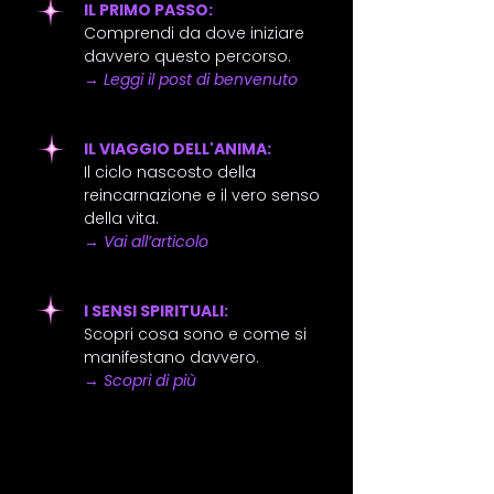
IL PRIMO PASSO:
Comprendi da dove iniziare
davvero questo percorso.
→
Leggi il post di benvenuto
IL VIAGGIO DELL'ANIMA:
Il ciclo nascosto della
reincarnazione e il vero senso
della vita.
→
Vai all’articolo
I SENSI SPIRITUALI:
Scopri cosa sono e come si
manifestano davvero.
→
Scopri di più