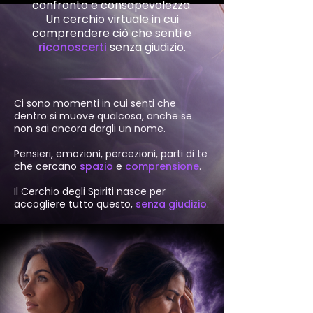
confronto e consapevolezza.
Un cerchio virtuale in cui
comprendere ciò che senti e
riconoscerti
senza giudizio.
Ci sono momenti in cui senti che
dentro si muove qualcosa, anche se
non sai ancora dargli un nome.
Pensieri, emozioni, percezioni, parti di te
che cercano
spazio
e
comprensione
.
Il Cerchio degli Spiriti nasce per
accogliere tutto questo,
senza giudizio
.