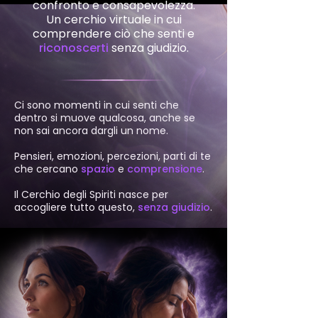
confronto e consapevolezza.
Un cerchio virtuale in cui
comprendere ciò che senti e
riconoscerti
senza giudizio.
Ci sono momenti in cui senti che
dentro si muove qualcosa, anche se
non sai ancora dargli un nome.
Pensieri, emozioni, percezioni, parti di te
che cercano
spazio
e
comprensione
.
Il Cerchio degli Spiriti nasce per
accogliere tutto questo,
senza giudizio
.