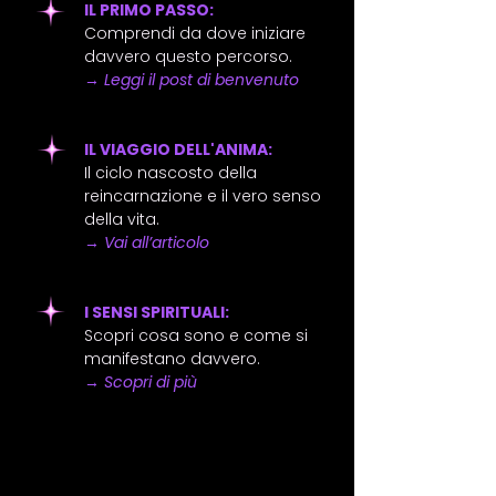
IL PRIMO PASSO:
Comprendi da dove iniziare
davvero questo percorso.
→
Leggi il post di benvenuto
IL VIAGGIO DELL'ANIMA:
Il ciclo nascosto della
reincarnazione e il vero senso
della vita.
→
Vai all’articolo
I SENSI SPIRITUALI:
Scopri cosa sono e come si
manifestano davvero.
→
Scopri di più