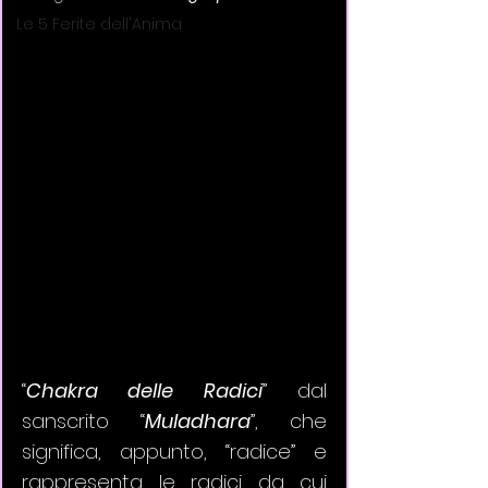
Le 5 Ferite dell'Anima
“
Chakra delle Radici
” dal 
sanscrito “
Muladhara
”, che 
significa, appunto, “radice” e 
rappresenta le radici da cui 