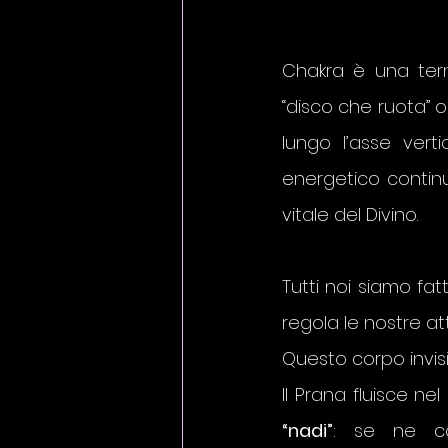
Chakra è una term
“disco che ruota” o 
lungo l’asse vert
energetico continu
vitale del Divino.
Tutti noi siamo fatt
regola le nostre attiv
Questo corpo invisib
“nadi”