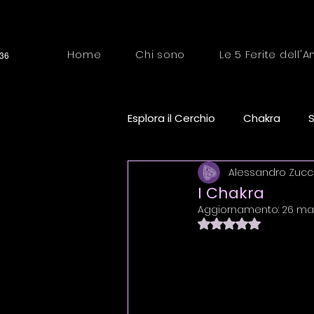
Home
Chi sono
Le 5 Ferite dell'
:36
Esplora il Cerchio
Chakra
Alessandro Zucc
Contatto con gli Spiriti
En
I Chakra
Aggiornamento:
26 m
Valutazione NaN s
Karma e Crescita Personale