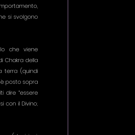
omportamento, 
he si svolgono 
lo che viene 
i Chakra della 
 terra (quindi 
e è posto sopra 
i dire “essere 
con il Divino; 