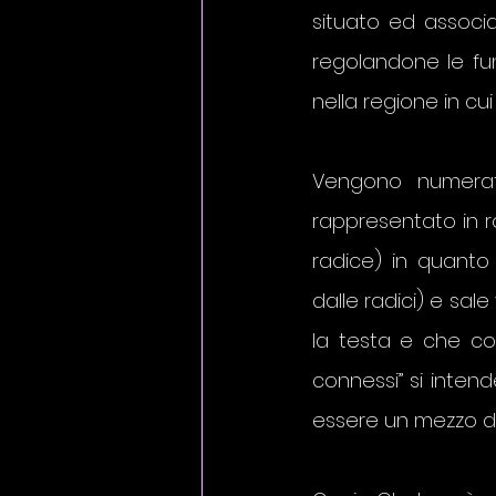
situato ed associa
regolandone le fun
nella regione in cui
Vengono numerati
rappresentato in r
radice) in quanto 
dalle radici) e sale
la testa e che col
connessi” si intend
essere un mezzo di