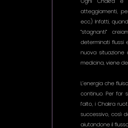
Ogni Chakra è i
atteggiamenti, pen
ecc.). Infatti, qu
“stagnanti” crei
determinati flussi
nuova situazione d
medicina, viene def
L’energia che fluis
continuo. Per far 
l’alto, i Chakra ruo
successivo, così da
aiutandone il flusso