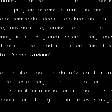
nfluenzato anche dai nostri modi di pensare
sieri, pregiudizi, emozioni, chiusura, isolamento, 
ando prendiamo delle decisioni o ci lasciamo domina
amo, inevitabilmente, tensione e questa condi
 energetici. Di conseguenza, il sistema energetico 
i tensione che si tradurrà in sintomo fisico: fen
inito 
“somatizzazione”
.
ce nel nostro corpo scorre da un Chakra all’altro in
si che questa energia scorra al nostro interno da
tano su se stessi, in senso orario il primo, ed in sens
 permettere all’energia stessa di muoversi a zig za
.