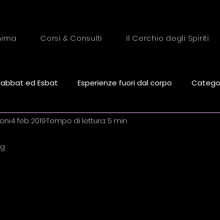
Anima
Corsi & Consulti
Il Cerchio degli Spiriti
Sabbat ed Esbat
Esperienze fuori dal corpo
Categori
oni
4 feb 2019
Tempo di lettura: 5 min
igmi e Misteri
Iniziare il Cammino
Energia e Protezi
ag
telle su 5.
Le 5 Ferite dell'Anima