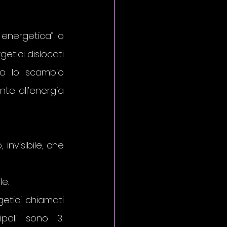
energetica” o 
etici dislocati 
no lo scambio 
te all’energia 
invisibile, che 
le.
Il Prana fluisce nel nostro corpo attraverso degli speciali canali energetici chiamati 
: se ne contano più di 72.000, tuttavia le nadi principali sono 3: 