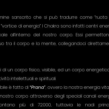
ine sanscrito che si può tradurre come “ruota 
“vortice di energia”. I Chakra sono infatti centri energ
icale all’interno del nostro corpo. Essi permetto
o tra il corpo e la mente, collegandoci direttamen
i di un corpo fisico, visibile, ed un corpo energetico, 
ità intellettuali e spirituali.
ile è fatto di 
“
Prana
”
, ovvero la nostra energia vita